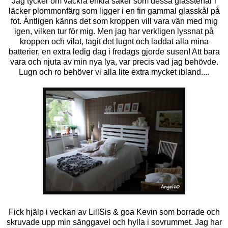
Jag tycker om vackra enkla saker som dessa glasstenar i
läcker plommonfärg som ligger i en fin gammal glasskål på
fot. Äntligen känns det som kroppen vill vara vän med mig
igen, vilken tur för mig. Men jag har verkligen lyssnat på
kroppen och vilat, tagit det lugnt och laddat alla mina
batterier, en extra ledig dag i fredags gjorde susen! Att bara
vara och njuta av min nya lya, var precis vad jag behövde.
Lugn och ro behöver vi alla lite extra mycket ibland....
Fick hjälp i veckan av LillSis & goa Kevin som borrade och
skruvade upp min sänggavel och hylla i sovrummet. Jag har